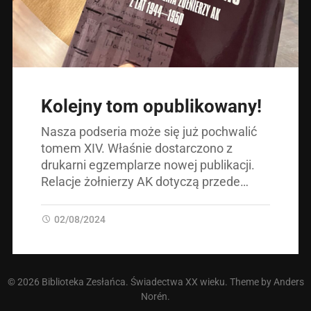
Kolejny tom opublikowany!
Nasza podseria może się już pochwalić
tomem XIV. Właśnie dostarczono z
drukarni egzemplarze nowej publikacji.
Relacje żołnierzy AK dotyczą przede…
02/08/2024
© 2026
Biblioteka Zesłańca. Świadectwa XX wieku
. Theme by
Anders
Norén
.